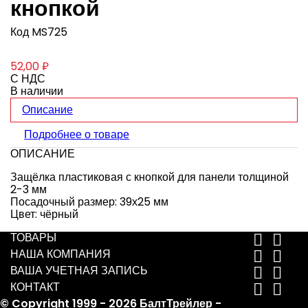
кнопкой
Код
MS725
52,00 ₽
С НДС
В наличии
Описание
Подробнее о товаре
ОПИСАНИЕ
Защёлка пластиковая с кнопкой для панели толщиной
2-3 мм
Посадочный размер: 39х25 мм
Цвет: чёрный
ТОВАРЫ


НАША КОМПАНИЯ


ВАША УЧЕТНАЯ ЗАПИСЬ


КОНТАКТ


© Copyright 1999 - 2026 БалтТрейлер -