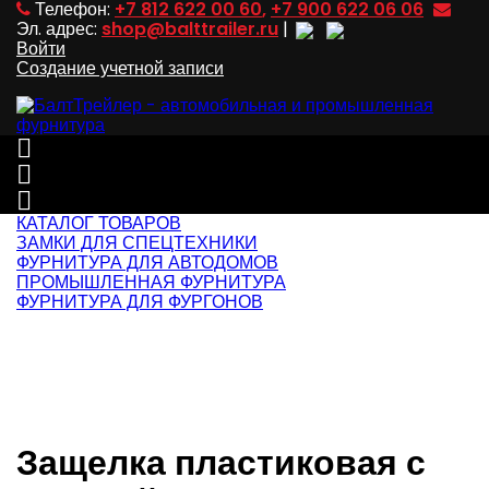
Телефон:
+7 812 622 00 60
,
+7 900 622 06 06
Эл. адрес:
shop@balttrailer.ru
|
Войти
Создание учетной записи



КАТАЛОГ ТОВАРОВ
ЗАМКИ ДЛЯ СПЕЦТЕХНИКИ
ФУРНИТУРА ДЛЯ АВТОДОМОВ
ПРОМЫШЛЕННАЯ ФУРНИТУРА
ФУРНИТУРА ДЛЯ ФУРГОНОВ
Защелка пластиковая с