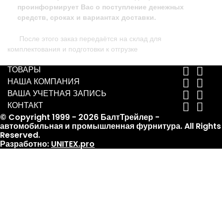
проинформирует Вас о поступление денежных
средств, сроках и вариантах доставки.
После этого заказ передаётся на склад для
комплектования и подготовки к отгрузке
ТОВАРЫ


НАША КОМПАНИЯ


ВАША УЧЕТНАЯ ЗАПИСЬ


КОНТАКТ


© Copyright 1999 - 2026 БалтТрейлер -
автомобильная и промышленная фурнитура. All Rights
Reserved.
Разработно:
UNITEX.pro