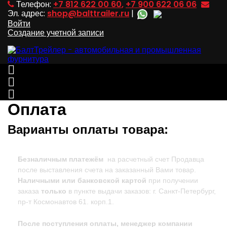
Телефон:
+7 812 622 00 60
,
+7 900 622 06 06
Эл. адрес:
shop@balttrailer.ru
|
Войти
Создание учетной записи



Оплата
Варианты оплаты товара:
Безналичным платежём
на расчетный счет Продавца
после выставления счета на заказанный Вами товар.
Наличными или банковской картой
при получении
заказа
только
в пункте выдачи заказов: г. Санкт-Петербург,
пр-т Космонавтов 61. корп.1.
После поступления оплаты, менеджер компании