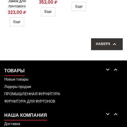
ОБОРОТА
Замок для
ящика, панели
Цена
352,00 ₽
почтового
Еще
ящика, панели
Цена
Еще
323,00 ₽
Еще

НАВЕРХ


ТОВАРЫ
Новые товары
Лидеры продаж
ПРОМЫШЛЕННАЯ ФУРНИТУРА
ФУРНИТУРА ДЛЯ ФУРГОНОВ


НАША КОМПАНИЯ
Доставка