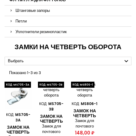
Штанговые запоры
Петли
Уплотнители резинопластик
ЗАМКИ НА ЧЕТВЕРТЬ ОБОРОТА

Выбрать
Показано 1-3 из 3
КОД: MS705-3A
КОД: MS705-3B
КОД: MS806-1
КОД:
MS705-
КОД:
MS806-1
3B
ЗАМОК НА
КОД:
MS705-
ЧЕТВЕРТЬ
ЗАМОК НА
3A
ОБОРОТА
Замок для
ЧЕТВЕРТЬ
ОБОРОТА
Замок для
почтового
ЗАМОК НА
почтового
ящика, панели
ЧЕТВЕРТЬ
Цена
148,00 ₽