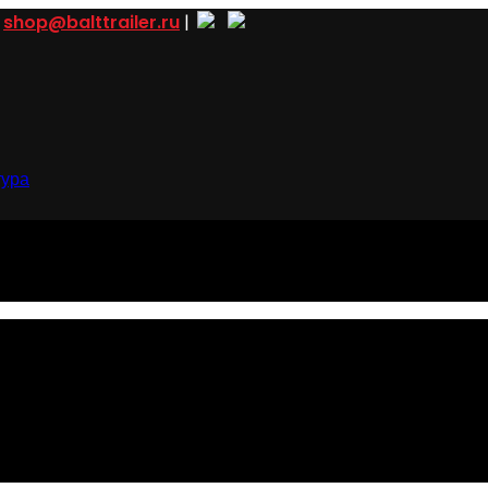
shop@balttrailer.ru
|