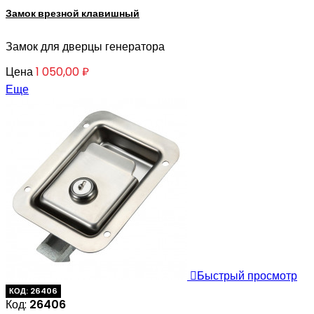
Замок врезной клавишный
Замок для дверцы генератора
Цена
1 050,00 ₽
Еще

Быстрый просмотр
КОД: 26406
Код:
26406