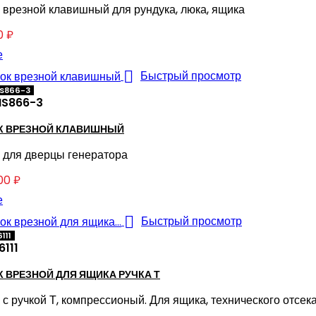
 врезной клавишный для рундука, люка, ящика
0 ₽
е

Быстрый просмотр
MS866-3
S866-3
К ВРЕЗНОЙ КЛАВИШНЫЙ
 для дверцы генератора
00 ₽
е

Быстрый просмотр
111
6111
 ВРЕЗНОЙ ДЛЯ ЯЩИКА РУЧКА Т
 с ручкой Т, компрессионый. Для ящика, технического отсек