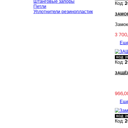
Штанговые запоры
Код:
2
Петли
Уплотнители резинопластик
ЗАМО
Замок
Цена
3 700
Ещ
КОД: 2
Код:
2
ЗАЩЁЛ
Цена
966,0
Ещ
КОД: 2
Код:
2