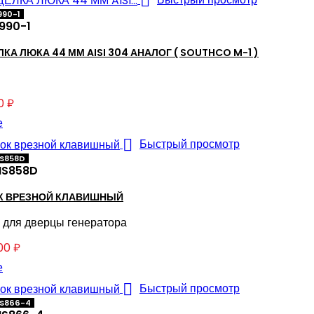

990-1
990-1
КА ЛЮКА 44 ММ AISI 304 АНАЛОГ ( SOUTHCO M-1 )
0 ₽
е

Быстрый просмотр
MS858D
S858D
К ВРЕЗНОЙ КЛАВИШНЫЙ
 для дверцы генератора
00 ₽
е

Быстрый просмотр
MS866-4