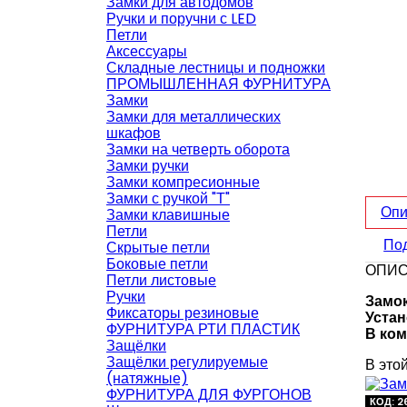
Замки для автодомов
Ручки и поручни с LED
Петли
Аксессуары
Складные лестницы и подножки
ПРОМЫШЛЕННАЯ ФУРНИТУРА
Замки
Замки для металлических
шкафов
Замки на четверть оборота
Замки ручки
Замки компресионные
Замки с ручкой "Т"
Опи
Замки клавишные
Петли
Под
Скрытые петли
Боковые петли
ОПИ
Петли листовые
Ручки
Замок
Фиксаторы резиновые
Устан
ФУРНИТУРА РТИ ПЛАСТИК
В ком
Защёлки
Защёлки регулируемые
В этой
(натяжные)
ФУРНИТУРА ДЛЯ ФУРГОНОВ
КОД: 2