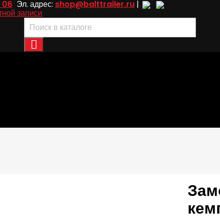
 06
Эл. адрес:
shop@balttrailer.ru
|
тной записи

Зам
кем