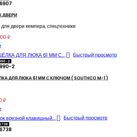
6907
К ДВЕРИ
 для двери кемпера, спецтехники
,00 ₽
е

Быстрый просмотр
990-2
990-2
КА ДЛЯ ЛЮКА 61 ММ С КЛЮЧОМ ( SOUTHCO M-1 )
0 ₽
е

Быстрый просмотр
6738
6738