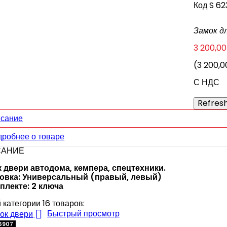
Код
S 62
Замок д
3 200,00
(3 200,0
С НДС
сание
робнее о товаре
САНИЕ
 двери автодома, кемпера, спецтехники.
овка: Универсальный (правый, левый)
плекте: 2 ключа
 категории 16 товаров:

Быстрый просмотр
6907