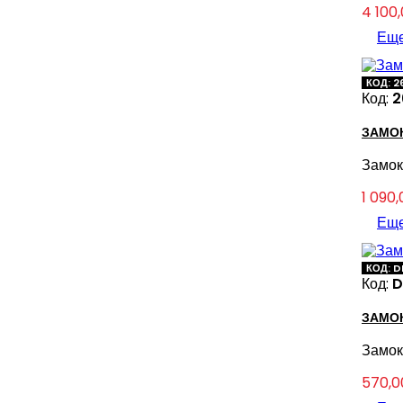
Цена
4 100
Ещ
КОД: 
Код:
2
ЗАМО
Замок
Цена
1 090,
Ещ
КОД: 
Код:
D
ЗАМОК
Замок
Цена
570,0