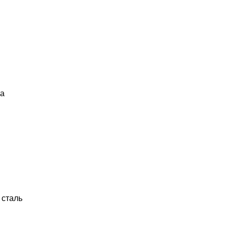
ма
 сталь